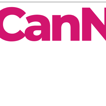
Rezept & Blüten ab 3.99 €
CannaZen.de