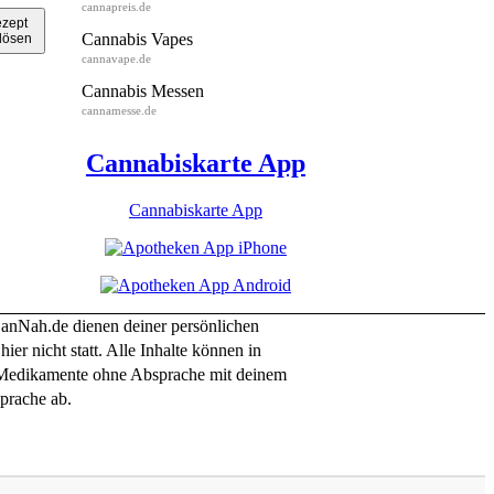
cannapreis.de
zept
Cannabis Vapes
lösen
cannavape.de
Cannabis Messen
cannamesse.de
Cannabiskarte App
Cannabiskarte App
CanNah.de dienen deiner persönlichen
er nicht statt. Alle Inhalte können in
e Medikamente ohne Absprache mit deinem
sprache ab.