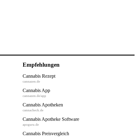
Empfehlungen
Cannabis Rezept
cannazen.de
Cannabis App
cannazen.de/app
Cannabis Apotheken
cannacheck.de
Cannabis Apotheke Software
apoguru.de
Cannabis Preisvergleich