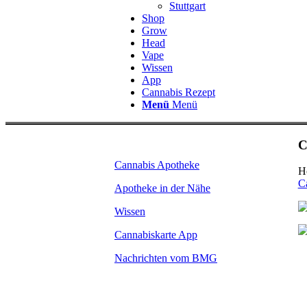
Stuttgart
Shop
Grow
Head
Vape
Wissen
App
Cannabis Rezept
Menü
Menü
C
Cannabis Apotheke
H
C
Apotheke in der Nähe
Wissen
Cannabiskarte App
Nachrichten vom BMG