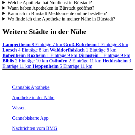
Welche Apotheke hat Notdienst in Bürstadt?
Wann haben Apotheken in Bürstadt geöffnet?
Kann ich in Bürstadt Medikamente online bestellen?
Wo finde ich eine Apotheke in meiner Nähe in Bürstadt?
Weitere Städte in der Nähe
Lampertheim
8 Einträge
7 km
Groß-Rohrheim
1 Einträge
8 km
Lorsch
4 Einträge
8 km
Walddorfhäslach
1 Einträge
8 km
Bobenheim-Roxheim
1 Einträge
9 km
Dirmstein
1 Einträge
9 km
Biblis
2 Einträge
10 km
Osthofen
2 Einträge
11 km
Heddesheim
3
Einträge
11 km
Heppenheim
5 Einträge
11 km
Cannabis Apotheke
Apotheke in der Nähe
Wissen
Cannabiskarte App
Nachrichten vom BMG