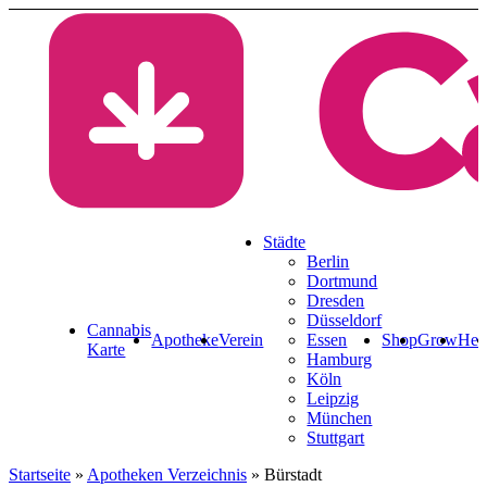
Rezept & Blüten ab 3.99 €
CannaZen.de
Städte
Berlin
Dortmund
Dresden
Düsseldorf
Cannabis
Apotheke
Verein
Essen
Shop
Grow
Hea
Karte
Hamburg
Köln
Leipzig
München
Stuttgart
Startseite
»
Apotheken Verzeichnis
»
Bürstadt