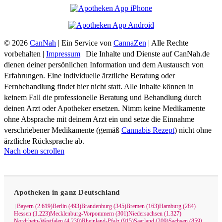
© 2026
CanNah
| Ein Service von
CannaZen
| Alle Rechte
vorbehalten |
Impressum
| Die Inhalte und Dienste auf CanNah.de
dienen deiner persönlichen Information und dem Austausch von
Erfahrungen. Eine individuelle ärztliche Beratung oder
Fernbehandlung findet hier nicht statt. Alle Inhalte können in
keinem Fall die professionelle Beratung und Behandlung durch
deinen Arzt oder Apotheker ersetzen. Nimm keine Medikamente
ohne Absprache mit deinem Arzt ein und setze die Einnahme
verschriebener Medikamente (gemäß
Cannabis Rezept
) nicht ohne
ärztliche Rücksprache ab.
Nach oben scrollen
Apotheken in ganz Deutschland
Bayern (2.619)
Berlin (493)
Brandenburg (345)
Bremen (163)
Hamburg (284)
|
Hessen (1.223)
Mecklenburg-Vorpommern (301)
Niedersachsen (1.327)
Nordrhein-Westfalen (4.230)
Rheinland-Pfalz (915)
Saarland (209)
Sachsen (859)