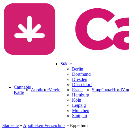
Rezept & Blüten a
Städte
Berlin
Dortmund
Dresden
Düsseldorf
Cannabis
Apotheke
Verein
Essen
Shop
Grow
Head
Vap
Karte
Hamburg
Köln
Leipzig
München
Stuttgart
Startseite
»
Apotheken Verzeichnis
»
Eppelhim