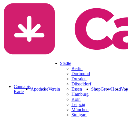
Rezept & Blüten a
Städte
Berlin
Dortmund
Dresden
Düsseldorf
Cannabis
Apotheke
Verein
Essen
Shop
Grow
Head
Vap
Karte
Hamburg
Köln
Leipzig
München
Stuttgart