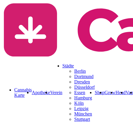
Rezept & Blüten a
Städte
Berlin
Dortmund
Dresden
Düsseldorf
Cannabis
Apotheke
Verein
Essen
Shop
Grow
Head
Vap
Karte
Hamburg
Köln
Leipzig
München
Stuttgart